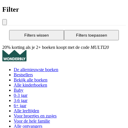
Filter
Filters wissen
Filters toepassen
20% korting als je 2+ boeken koopt met de code
MULTI20
De allernieuwste boeken
Bestsellers
Bekijk alle boeken
Alle kinderboeken
Baby
0-3 jaar
3-6 jaar
6+ jaar
Alle leeftijden
Voor broertjes en zusjes
Voor de hele familie
Alle ontvangers