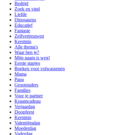
Bedtijd
Zoek en vind
Liefde
Dinosaurus
Educatief
Fantasie
Zelfvertrouwen
Kerstmis
Alle thema's
Waar ben je?
Mijn naam is weg!
Eerste stapjes
Boeken voor volwassenen
Mama
Papa
Grootouders
Families
Voor je partner
Kraamcadeau
Verjaardag
Doopfeest
Kerstmis
Valentijnsdag
Moederdag
Vaderdag