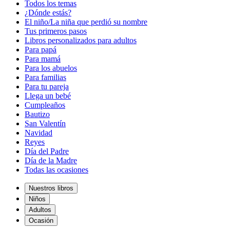
Todos los temas
¿Dónde estás?
El niño/La niña que perdió su nombre
Tus primeros pasos
Libros personalizados para adultos
Para papá
Para mamá
Para los abuelos
Para familias
Para tu pareja
Llega un bebé
Cumpleaños
Bautizo
San Valentín
Navidad
Reyes
Día del Padre
Día de la Madre
Todas las ocasiones
Nuestros libros
Niños
Adultos
Ocasión